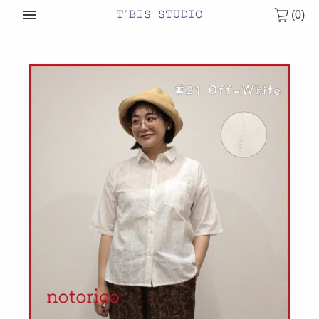
次
(0)
へ