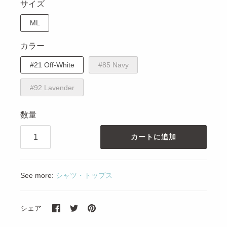
サイズ
ML
カラー
#21 Off-White
#85 Navy
#92 Lavender
数量
カートに追加
See more:
シャツ・トップス
シ
ツ
ピ
シェア
ェ
イ
ン
ア
ー
す