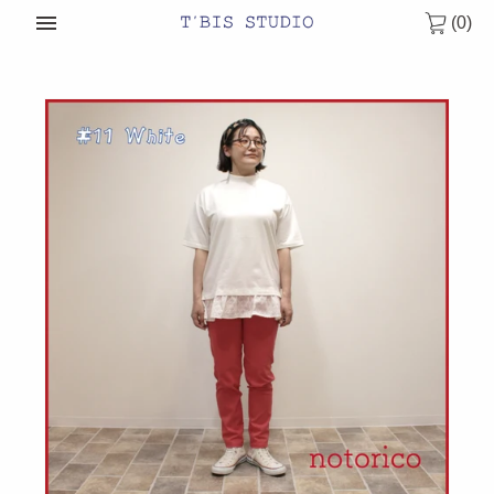
次
(0)
へ