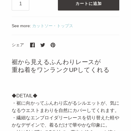
カートに追加
See more:
カットソー・トップス
シ
ツ
ピ
シェア
ェ
イ
ン
ア
ー
す
ト
る
裾から見えるふんわりレースが
重ね着をワンランクUPしてくれる
◆DETAIL◆
・裾に向かってふんわり広がるシルエットが、気に
なるウエストまわりを自然にカバーしてくれます。
・繊細なエンブロイダリーレースを切り替えた軽や
かなデザインで、着るだけで華やかな印象に。